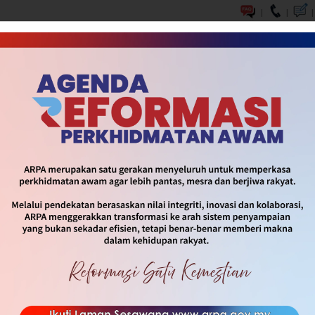
|
|
|
DASAR & INISIATIF
SOP & INFOGRAFIK
MEDIA
HUBUNG