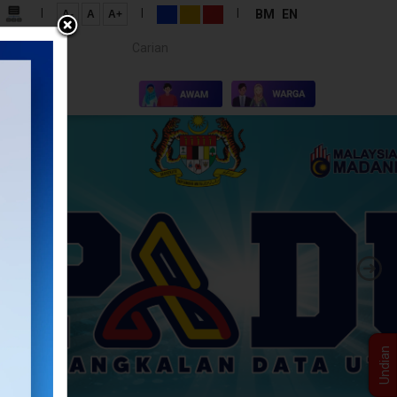
|
|
|
BM
EN
A-
A
A+
Carian...
×
I KAMI
Undian