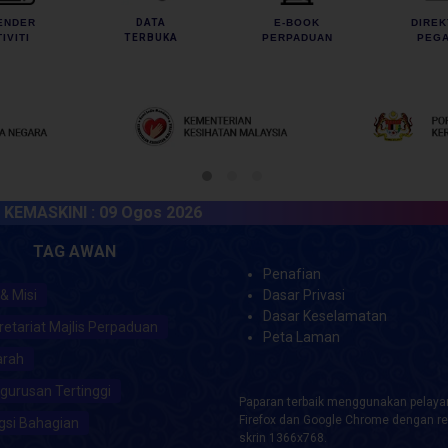
ENDER
DATA
E-BOOK
DIREK
IVITI
TERBUKA
PERPADUAN
PEGA
SKINI :
09 Ogos 2026
TAG AWAN
Penafian
 & Misi
Dasar Privasi
Dasar Keselamatan
retariat Majlis Perpaduan
Peta Laman
arah
gurusan Tertinggi
Paparan terbaik menggunakan pelayar
Firefox dan Google Chrome dengan re
gsi Bahagian
skrin 1366x768.