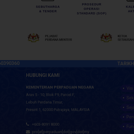
PROSEDUR
SEBUTHARGA
KAL
OPERASI
& TENDER
AKT
STANDARD (SOP)
360
TARIKH KEMA
HUBUNGI KAMI
KEMENTERIAN PERPADUAN NEGARA
Visi
Aras 5 - 10, Blok F9, Parcel F,
Sek
Lebuh Perdana Timur,
Sej
Presint 1, 62000 Putrajaya, MALAYSIA
Pen
+603-8091 8000
Fun
pro[at]perpaduan[dot]gov[dot]my