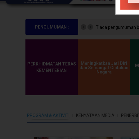
PENGUMUMAN :
Tiada pengumuman bu
Meningkatkan Jati Diri
PERKHIDMATAN TERAS
M
dan Semangat Cintakan
KEMENTERIAN
Negara
PROGRAM & AKTIVITI
KENYATAAN MEDIA
PENERBI