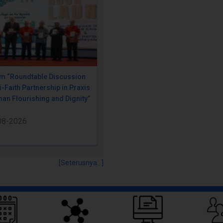
m “Roundtable Discussion
i-Faith Partnership in Praxis
an Flourishing and Dignity”
08-2026
[Seterusnya...]
Pautan Pantas