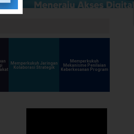
uan
Memperkukuh
Memperkukuh Jaringan
i
Mekanisme Penilaian
Kolaborasi Strategik
akat
Keberkesanan Program