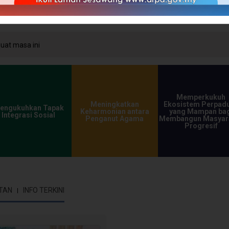
at masa ini
Memperkukuh
Meningkatkan
Ekosistem Perpad
engukuhkan Tapak
Keharmonian antara
yang Mampan bag
Integrasi Sosial
Penganut Agama
Membangun Masyar
Progresif
TAN
INFO TERKINI