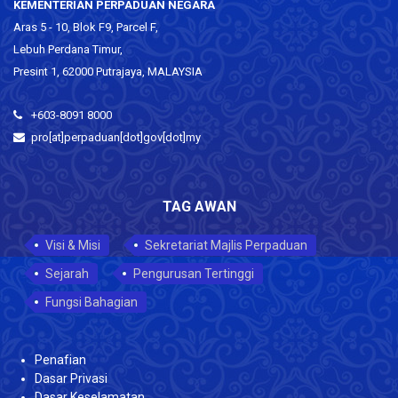
KEMENTERIAN PERPADUAN NEGARA
Aras 5 - 10, Blok F9, Parcel F,
Lebuh Perdana Timur,
Presint 1, 62000 Putrajaya, MALAYSIA
+603-8091 8000
pro[at]perpaduan[dot]gov[dot]my
TAG AWAN
Visi & Misi
Sekretariat Majlis Perpaduan
Sejarah
Pengurusan Tertinggi
Fungsi Bahagian
Penafian
Dasar Privasi
Dasar Keselamatan