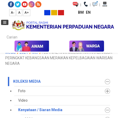
|
|
|
BM
EN
A-
A
A+
Carian...
Laman Utama
Media
Koleksi Media
Kenyataan / Siaran
Media
2024
Mei
FESTIVAL HARI MUZIUM ANTARABANGSA
PERINGKAT KEBANGSAAN MERAIKAN KEPELBAGAIAN WARISAN
NEGARA
KOLEKSI MEDIA
Foto
Video
Kenyataan / Siaran Media