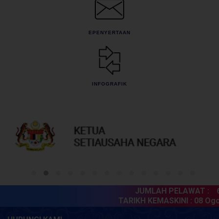
EPENYERTAAN
INFOGRAFIK
JUMLAH PELAWAT :
60
TARIKH KEMASKINI :
08 Ogos