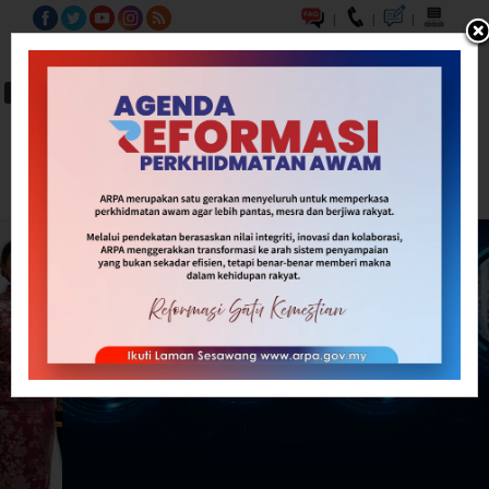
|
|
|
BM
EN
A-
A
A+
Carian...