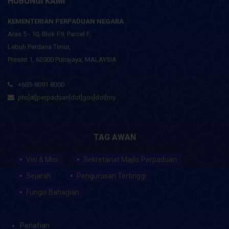
HUBUNGI KAMI
KEMENTERIAN PERPADUAN NEGARA
Aras 5 - 10, Blok F9, Parcel F,
Lebuh Perdana Timur,
Presint 1, 62000 Putrajaya, MALAYSIA
+603-8091 8000
pro[at]perpaduan[dot]gov[dot]my
TAG AWAN
Visi & Misi
Sekretariat Majlis Perpaduan
Sejarah
Pengurusan Tertinggi
Fungsi Bahagian
Penafian