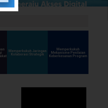
uan
Memperkukuh
Memperkukuh Jaringan
i
Mekanisme Penilaian
Kolaborasi Strategik
akat
Keberkesanan Program