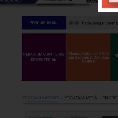
PENGUMUMAN :
Tiada pengumuman bu
Meningkatkan Jati Diri
PERKHIDMATAN TERAS
M
dan Semangat Cintakan
KEMENTERIAN
Negara
PROGRAM & AKTIVITI
KENYATAAN MEDIA
PENERBI