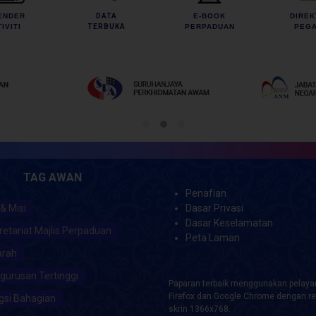
ENDER
DATA
E-BOOK
DIREK
IVITI
TERBUKA
PERPADUAN
PEGA
TAG AWAN
Penafian
 & Misi
Dasar Privasi
Dasar Keselamatan
retariat Majlis Perpaduan
Peta Laman
arah
gurusan Tertinggi
Paparan terbaik menggunakan pelayar
Firefox dan Google Chrome dengan re
gsi Bahagian
skrin 1366x768.
Hakcipta Terpelihara @ 2021 Kemente