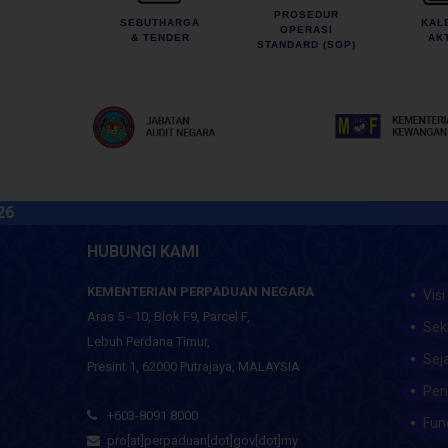
PROSEDUR
SEBUTHARGA
KAL
OPERASI
& TENDER
AKT
STANDARD (SOP)
HUBUNGI KAMI
KEMENTERIAN PERPADUAN NEGARA
Visi
Aras 5 - 10, Blok F9, Parcel F,
Sek
Lebuh Perdana Timur,
Sej
Presint 1, 62000 Putrajaya, MALAYSIA
Pen
+603-8091 8000
Fun
pro[at]perpaduan[dot]gov[dot]my