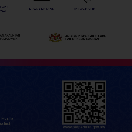
TORI
EPENYERTAAN
INFOGRAFIK
WAI
 Mozilla
solusi
rian