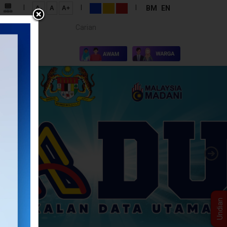
|
|
|
BM
EN
A-
A
A+
Carian...
×
I KAMI
Undian