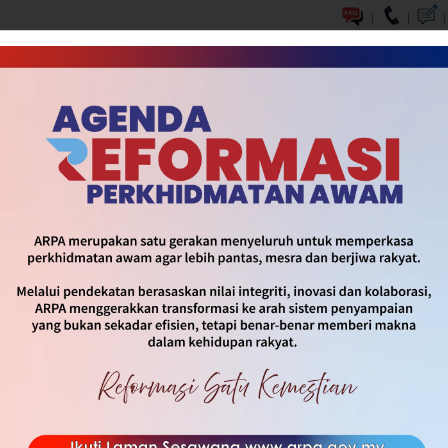
|
|
|
DASAR & INISIATIF
SOP & INFOGRAFIK
MEDIA
HUBUNG