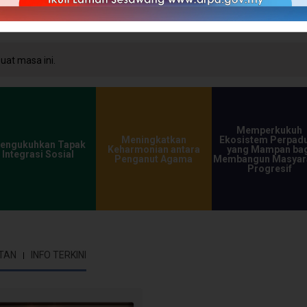
at masa ini.
Memperkukuh
Meningkatkan
Ekosistem Perpad
engukuhkan Tapak
Keharmonian antara
yang Mampan bag
Integrasi Sosial
Penganut Agama
Membangun Masyar
Progresif
TAN
INFO TERKINI