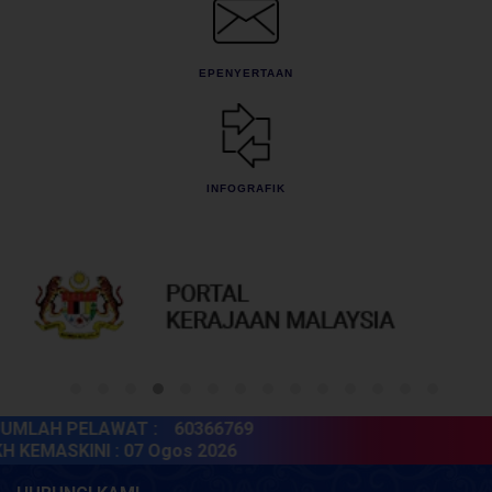
EPENYERTAAN
INFOGRAFIK
MLAH PELAWAT :
60366769
 KEMASKINI :
07 Ogos 2026