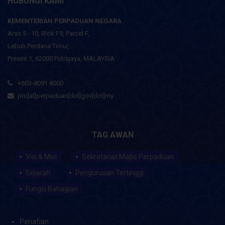
HUBUNGI KAMI
KEMENTERIAN PERPADUAN NEGARA
Aras 5 - 10, Blok F9, Parcel F,
Lebuh Perdana Timur,
Presint 1, 62000 Putrajaya, MALAYSIA
+603-8091 8000
pro[at]perpaduan[dot]gov[dot]my
TAG AWAN
Visi & Misi
Sekretariat Majlis Perpaduan
Sejarah
Pengurusan Tertinggi
Fungsi Bahagian
Penafian