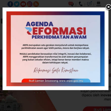
|
|
|
BM
EN
A-
A
A+
Carian...