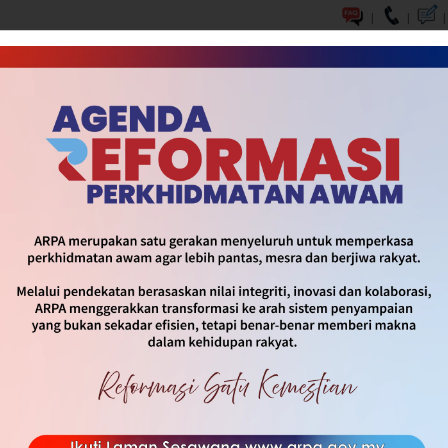
|
|
|
DASAR & INISIATIF
SOP & INFOGRAFIK
MEDIA
HUBUNG