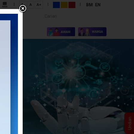
|
|
|
BM
EN
A-
A
A+
Carian...
×
I KAMI
Undian