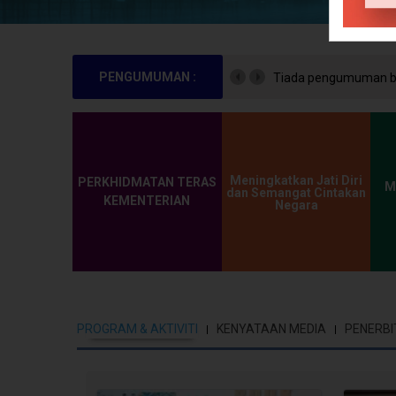
PENGUMUMAN :
Tiada pengumuman bu
Meningkatkan Jati Diri
PERKHIDMATAN TERAS
M
dan Semangat Cintakan
KEMENTERIAN
Negara
PROGRAM & AKTIVITI
KENYATAAN MEDIA
PENERBI