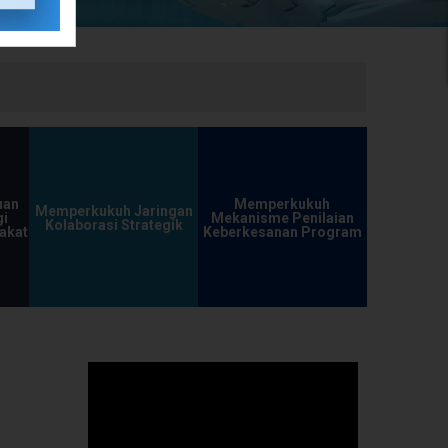
uan
Memperkukuh
Memperkukuh Jaringan
i
Mekanisme Penilaian
Kolaborasi Strategik
akat
Keberkesanan Program