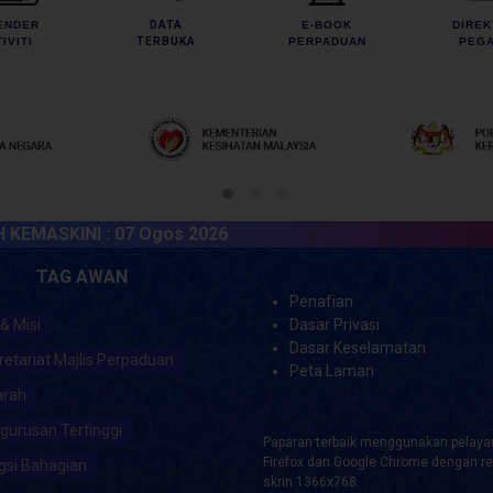
ENDER
DATA
E-BOOK
DIREK
IVITI
TERBUKA
PERPADUAN
PEGA
ASKINI :
07 Ogos 2026
TAG AWAN
Penafian
 & Misi
Dasar Privasi
Dasar Keselamatan
retariat Majlis Perpaduan
Peta Laman
arah
gurusan Tertinggi
Paparan terbaik menggunakan pelayar
Firefox dan Google Chrome dengan re
gsi Bahagian
skrin 1366x768.