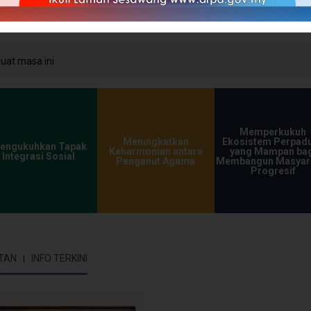
at masa ini
Memperkukuh
Meningkatkan
Ekosistem Perpad
engukuhkan Tapak
Keharmonian antara
yang Mampan bag
Integrasi Sosial
Penganut Agama
Membangun Masyar
Progresif
TAN
INFO TERKINI