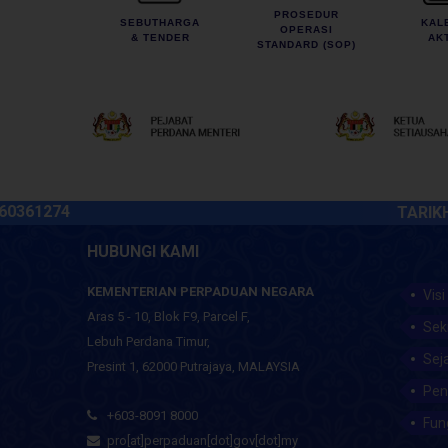
PROSEDUR
SEBUTHARGA
KAL
OPERASI
& TENDER
AKT
STANDARD (SOP)
1274
TARIKH KEM
HUBUNGI KAMI
KEMENTERIAN PERPADUAN NEGARA
Visi
Aras 5 - 10, Blok F9, Parcel F,
Sek
Lebuh Perdana Timur,
Sej
Presint 1, 62000 Putrajaya, MALAYSIA
Pen
+603-8091 8000
Fun
pro[at]perpaduan[dot]gov[dot]my