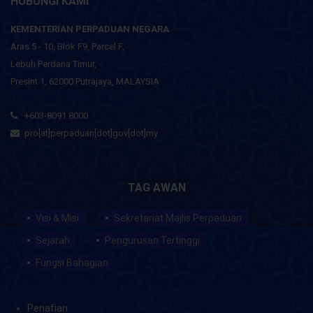
HUBUNGI KAMI
KEMENTERIAN PERPADUAN NEGARA
Aras 5 - 10, Blok F9, Parcel F,
Lebuh Perdana Timur,
Presint 1, 62000 Putrajaya, MALAYSIA
+603-8091 8000
pro[at]perpaduan[dot]gov[dot]my
TAG AWAN
Visi & Misi
Sekretariat Majlis Perpaduan
Sejarah
Pengurusan Tertinggi
Fungsi Bahagian
Penafian