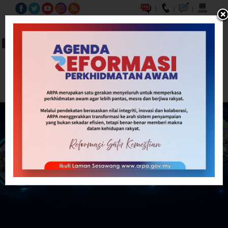
|
|
|
BM
EN
A-
A
A+
Carian...