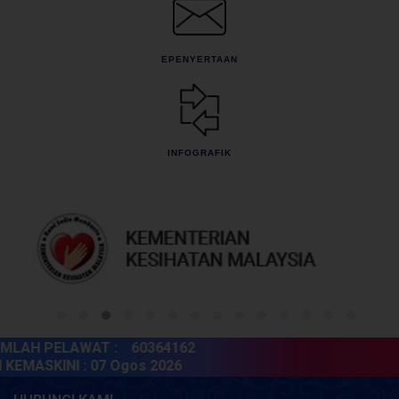
EPENYERTAAN
INFOGRAFIK
LAH PELAWAT :
60364162
EMASKINI :
07 Ogos 2026