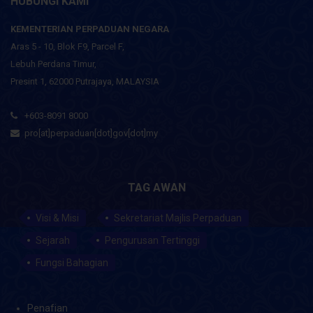
HUBUNGI KAMI
KEMENTERIAN PERPADUAN NEGARA
Aras 5 - 10, Blok F9, Parcel F,
Lebuh Perdana Timur,
Presint 1, 62000 Putrajaya, MALAYSIA
+603-8091 8000
pro[at]perpaduan[dot]gov[dot]my
TAG AWAN
Visi & Misi
Sekretariat Majlis Perpaduan
Sejarah
Pengurusan Tertinggi
Fungsi Bahagian
Penafian