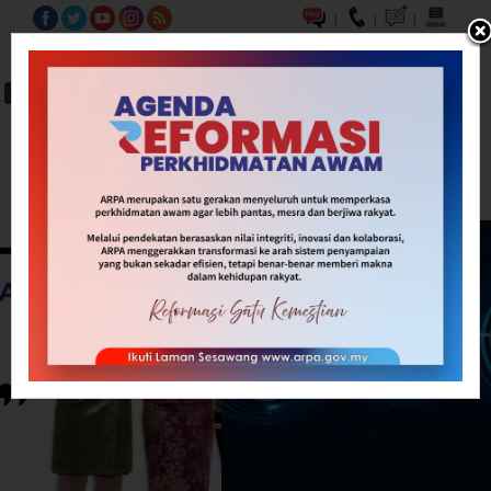
|
|
|
BM
EN
A-
A
A+
Carian...