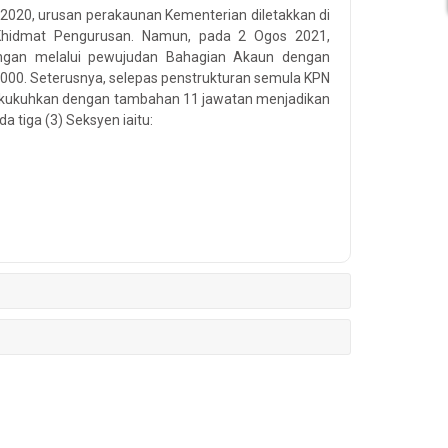
020, urusan perakaunan Kementerian diletakkan di
Khidmat Pengurusan. Namun, pada 2 Ogos 2021,
ingan melalui pewujudan Bahagian Akaun dengan
9000. Seterusnya, selepas penstrukturan semula KPN
perkukuhkan dengan tambahan 11 jawatan menjadikan
a tiga (3) Seksyen iaitu:
dengan cekap dan berkesan.
boleh dipercayai kepada pemegang taruh.
dan mematuhi piawaian perakaunan dan peraturan
am perkhidmatan perakaunan dan kewangan selaras