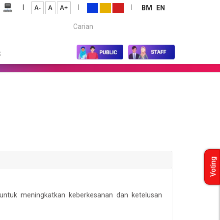
|
|
|
BM
EN
A-
A
A+
Carian...
S
Voting
untuk meningkatkan keberkesanan dan ketelusan