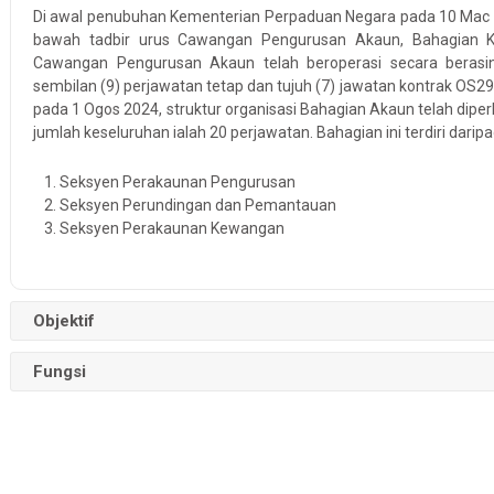
Di awal penubuhan Kementerian Perpaduan Negara pada 10 Mac 2
bawah tadbir urus Cawangan Pengurusan Akaun, Bahagian 
Cawangan Pengurusan Akaun telah beroperasi secara beras
sembilan (9) perjawatan tetap dan tujuh (7) jawatan kontrak OS2
pada 1 Ogos 2024, struktur organisasi Bahagian Akaun telah di
jumlah keseluruhan ialah 20 perjawatan. Bahagian ini terdiri daripad
Seksyen Perakaunan Pengurusan
Seksyen Perundingan dan Pemantauan
Seksyen Perakaunan Kewangan
Objektif
Fungsi
Melaksanakan sistem pengurusan perakaunan dan kewangan 
Menyediakan Penyata Kewangan Kementerian yang tepat dan 
Memastikan transaksi kewangan diuruskan dengan tepat 
SEKSYEN PERAKAUNAN PENGURUSAN:
kewangan yang berkuat kuasa.
Memberi khidmat nasihat yang berkualiti dan berkesan dal