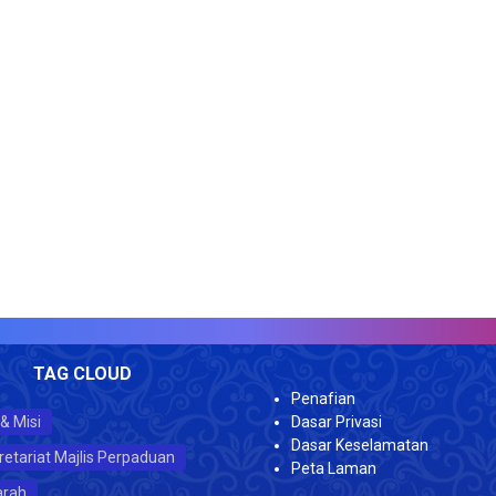
Menguruskan perakaunan kos Kementerian termasuklah OBB.
dengan amalan terbaik.
Menguruskan analisa penyata kewangan dan risiko Kementeri
Menyediakan maklumat dan laporan pengurusan peraka
Menguruskan analisis pengukuhan prestasi dan perakaunan d
pembuatan keputusan.
Menguruskan penyediaan SMART Kementerian.
Menguruskan pemantauan dan analisis MyCost.
Menyelaras Mesyuarat laporan dan maklumat
SEKSYEN PERUNDINGAN & PEMANTAUAN
Menguruskan Naziran Pematuhan Perakaunan Akruan (Aset, Bela
laporan naziran untuk keperluan pengurusan risiko (Kewangan
Menguruskan Dokumen Akaun Terimaan, menilai dan mengan
(PP).
Menguruskan khidmat dan perundingan Kementerian berkait
VI
Menyemak permohonan kelulusan reka bentuk sistem ya
sebelum dihantar ke Jabatan Akauntan Negara Malaysia.
TAG CLOUD
Memproses permohonan Capaian iGFMAS, permohonan Token 
Penafian
Memproses permohonan pendaftaran/ pengemaskinian/ pen
 & Misi
Dasar Privasi
iGFMAS dan Sistem eVendor.
Dasar Keselamatan
Merancang dan mengenal pasti keperluan latihan perakauna
retariat Majlis Perpaduan
Peta Laman
analisa keberkesanan latihan yang dianjurkan.
arah