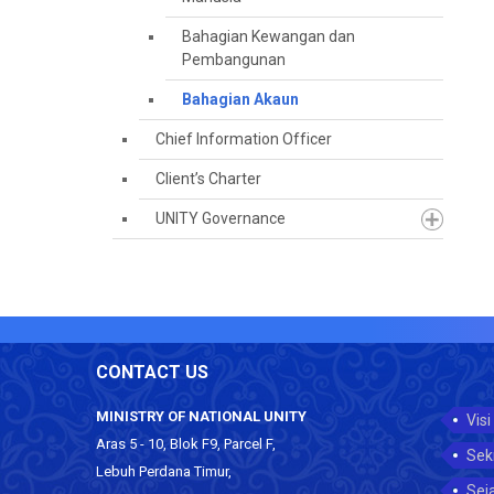
Bahagian Kewangan dan
Pembangunan
Bahagian Akaun
Chief Information Officer
Client’s Charter
UNITY Governance
CONTACT US
MINISTRY OF NATIONAL UNITY
Visi
Aras 5 - 10, Blok F9, Parcel F,
Sek
Lebuh Perdana Timur,
Sej