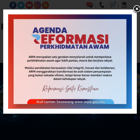
|
|
|
BM
EN
A-
A
A+
Carian...