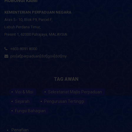
HUBUNGI KAMI
KEMENTERIAN PERPADUAN NEGARA
Aras 5 - 10, Blok F9, Parcel F,
Lebuh Perdana Timur,
Presint 1, 62000 Putrajaya, MALAYSIA
+603-8091 8000
pro[at]perpaduan[dot]gov[dot]my
TAG AWAN
Visi & Misi
Sekretariat Majlis Perpaduan
Sejarah
Pengurusan Tertinggi
Fungsi Bahagian
Penafian