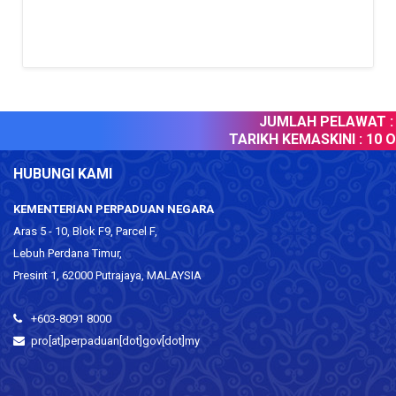
JUMLAH PELAWAT :
TARIKH KEMASKINI :
10 Ogo
HUBUNGI KAMI
KEMENTERIAN PERPADUAN NEGARA
Aras 5 - 10, Blok F9, Parcel F,
Lebuh Perdana Timur,
Presint 1, 62000 Putrajaya, MALAYSIA
+603-8091 8000
pro[at]perpaduan[dot]gov[dot]my