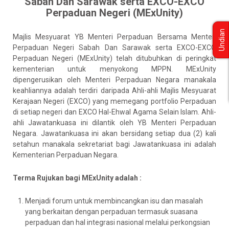
Sabah Dan Sarawak serta EXCO-EXCO
Perpaduan Negeri (MExUnity)
Undian
Majlis Mesyuarat YB Menteri Perpaduan Bersama Menteri
Perpaduan Negeri Sabah Dan Sarawak serta EXCO-EXCO
Perpaduan Negeri (MExUnity) telah ditubuhkan di peringkat
kementerian untuk menyokong MPPN. MExUnity
dipengerusikan oleh Menteri Perpaduan Negara manakala
keahliannya adalah terdiri daripada Ahli-ahli Majlis Mesyuarat
Kerajaan Negeri (EXCO) yang memegang portfolio Perpaduan
di setiap negeri dan EXCO Hal-Ehwal Agama Selain Islam. Ahli-
ahli Jawatankuasa ini dilantik oleh YB Menteri Perpaduan
Negara. Jawatankuasa ini akan bersidang setiap dua (2) kali
setahun manakala sekretariat bagi Jawatankuasa ini adalah
Kementerian Perpaduan Negara.
Terma Rujukan bagi MExUnity adalah :
Menjadi forum untuk membincangkan isu dan masalah
yang berkaitan dengan perpaduan termasuk suasana
perpaduan dan hal integrasi nasional melalui perkongsian