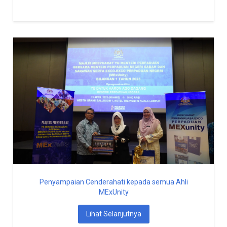
Penyampaian Cenderahati kepada semua Ahli
MExUnity
Lihat Selanjutnya