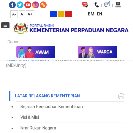
|
|
|
BM
EN
A-
A
A+
Carian...
Laman Utama
Korporat
Latar Belakang Kementerian
Tadbir Urus Perpaduan
Mesyuarat Jawatankuasa Perpaduan
(MExUnity)
LATAR BELAKANG KEMENTERIAN
Sejarah Penubuhan Kementerian
Visi & Misi
Ikrar Rukun Negara