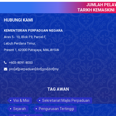
JUMLAH PELAWA
TARIKH KEMASKINI :
HUBUNGI KAMI
KEMENTERIAN PERPADUAN NEGARA
Aras 5 - 10, Blok F9, Parcel F,
Lebuh Perdana Timur,
Presint 1, 62000 Putrajaya, MALAYSIA
+603-8091 8000
pro[at]perpaduan[dot]gov[dot]my
TAG AWAN
Visi & Misi
Sekretariat Majlis Perpaduan
Sejarah
Pengurusan Tertinggi