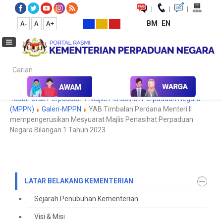
|
|
|
BM
EN
A-
A
A+
Carian...
Laman Utama
Korporat
Latar Belakang Kementerian
Tadbir Urus Perpaduan
Majlis Penasihat Perpaduan Negara
(MPPN)
Galeri-MPPN
YAB Timbalan Perdana Menteri II
mempengerusikan Mesyuarat Majlis Penasihat Perpaduan
Negara Bilangan 1 Tahun 2023
LATAR BELAKANG KEMENTERIAN
Sejarah Penubuhan Kementerian
Visi & Misi