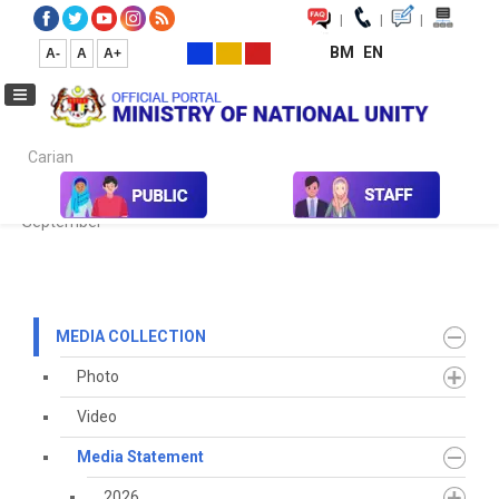
|
|
|
BM
EN
A-
A
A+
Carian...
Home
Media
Media Collection
Media Statement
2021
September
MEDIA COLLECTION
Photo
Video
Media Statement
2026