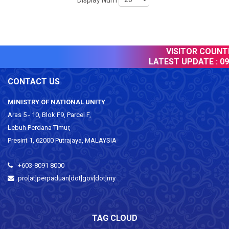
Display Num
VISITOR COUNTER
LATEST UPDATE :
09 
CONTACT US
MINISTRY OF NATIONAL UNITY
Aras 5 - 10, Blok F9, Parcel F,
Lebuh Perdana Timur,
Presint 1, 62000 Putrajaya, MALAYSIA
+603-8091 8000
pro[at]perpaduan[dot]gov[dot]my
TAG CLOUD