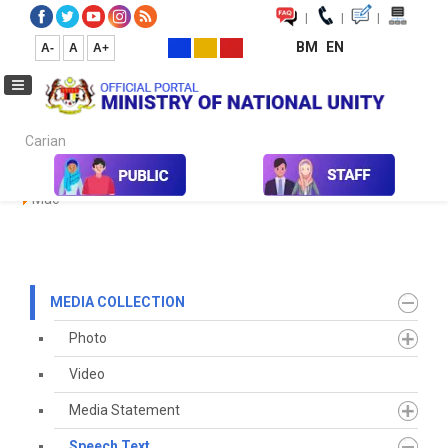
|
|
|
BM
EN
A-
A
A+
Carian...
Home
Media
Media Collection
Speech Text
2022
March
Mac
MEDIA COLLECTION
Photo
Video
Media Statement
Speech Text