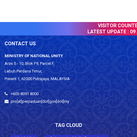
VISITOR COUNTER
LATEST UPDATE :
09 
CONTACT US
MINISTRY OF NATIONAL UNITY
Aras 5 - 10, Blok F9, Parcel F,
Lebuh Perdana Timur,
Presint 1, 62000 Putrajaya, MALAYSIA
+603-8091 8000
pro[at]perpaduan[dot]gov[dot]my
TAG CLOUD