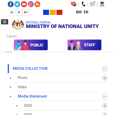
|
|
|
BM
EN
A-
A
A+
Carian...
Home
Media
Media Collection
Media Statement
2024
Mac
MEDIA COLLECTION
Photo
Video
Media Statement
2026
2025