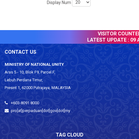
Display Num
VISITOR COUNTER 
LATEST UPDATE :
09 A
CONTACT US
MINISTRY OF NATIONAL UNITY
Aras 5 - 10, Blok F9, Parcel F,
Lebuh Perdana Timur,
Presint 1, 62000 Putrajaya, MALAYSIA
+603-8091 8000
pro[at]perpaduan[dot]gov[dot]my
TAG CLOUD