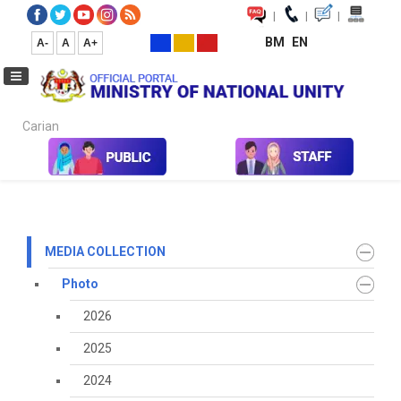
|
|
|
BM
EN
A-
A
A+
Carian...
Home
Media
Media Collection
Photo
2022
MEDIA COLLECTION
Photo
2026
2025
2024