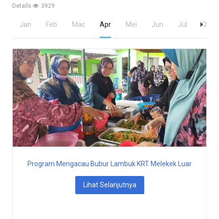
Details
3929
Jan
Feb
Mac
Apr
Mei
Jun
Jul
Ogos
Program Mengacau Bubur Lambuk KRT Melekek Luar
Lihat Selanjutnya