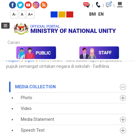
|
|
|
BM
EN
A-
A
A+
Carian...
Home
Media
Media Collection
Newspaper Cutting
2023
August
Ogos
Astro Awani - Guru adalah agen perpaduan,
pupuk semangat cintakan negara di sekolah - Fadhlina
MEDIA COLLECTION
Photo
Video
Media Statement
Speech Text