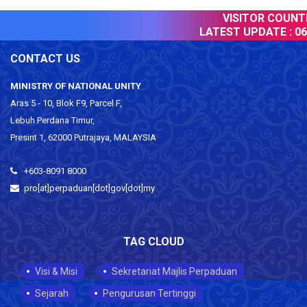
VISITOR COUNTER
LATEST UPDATE :
06 
CONTACT US
MINISTRY OF NATIONAL UNITY
Aras 5 - 10, Blok F9, Parcel F,
Lebuh Perdana Timur,
Presint 1, 62000 Putrajaya, MALAYSIA
+603-8091 8000
pro[at]perpaduan[dot]gov[dot]my
TAG CLOUD
Visi & Misi
Sekretariat Majlis Perpaduan
Sejarah
Pengurusan Tertinggi