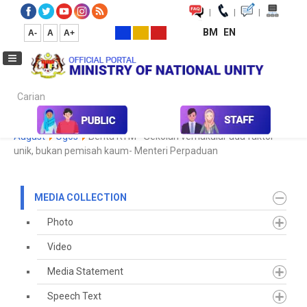
|
|
|
BM
EN
A-
A
A+
Carian...
Home
Media
Media Collection
Newspaper Cutting
2023
August
Ogos
Berita RTM - Sekolah vernakular ada faktor
unik, bukan pemisah kaum- Menteri Perpaduan
MEDIA COLLECTION
Photo
Video
Media Statement
Speech Text