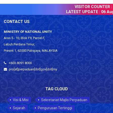
VISITOR COUNTER :
LATEST UPDATE :
06 Aug
CONTACT US
MINISTRY OF NATIONAL UNITY
Aras 5 - 10, Blok F9, Parcel F,
Lebuh Perdana Timur,
Presint 1, 62000 Putrajaya, MALAYSIA
+603-8091 8000
pro[at]perpaduan[dot]gov[dot]my
TAG CLOUD
Visi & Misi
Sekretariat Majlis Perpaduan
Sejarah
Pengurusan Tertinggi