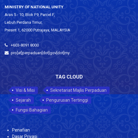
MINISTRY OF NATIONAL UNITY
Aras 5 - 10, Blok F9, Parcel F,
Lebuh Perdana Timur,
Presint 1, 62000 Putrajaya, MALAYSIA
+603-8091 8000
pro[at]perpaduan[dot]gov[dot]my
TAG CLOUD
Visi & Misi
Sekretariat Majlis Perpaduan
Sejarah
Pengurusan Tertinggi
Fungsi Bahagian
Penafian
Dasar Privasi