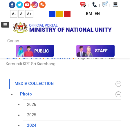
|
|
|
BM
EN
A-
A
A+
Carian...
Home
Media
Media Collection
Photo
2024
Koleksi
Media
Galeri Foto
foto mei 2022
Program Ziarah Kasih
Komuniti KRT Sri Kiambang
MEDIA COLLECTION
Photo
2026
2025
2024