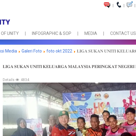
|
|
|
 OF UNITY
INFOGRAPHIC & SOP
MEDIA
CONTACT US
ksi Media
Galeri Foto
foto okt 2022
𝐋𝐈𝐆𝐀 𝐒𝐔𝐊𝐀𝐍 𝐔𝐍𝐈𝐓𝐈 𝐊𝐄𝐋𝐔𝐀𝐑
𝐋𝐈𝐆𝐀 𝐒𝐔𝐊𝐀𝐍 𝐔𝐍𝐈𝐓𝐈 𝐊𝐄𝐋𝐔𝐀𝐑𝐆𝐀 𝐌𝐀𝐋𝐀𝐘𝐒𝐈𝐀 𝐏𝐄𝐑𝐈𝐍𝐆𝐊𝐀𝐓 𝐍𝐄𝐆𝐄𝐑𝐈
Details
4834