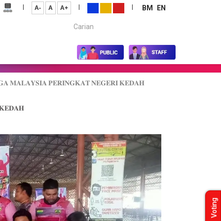
|
|
|
BM
EN
A-
A
A+
Carian...
𝐆𝐀 𝐌𝐀𝐋𝐀𝐘𝐒𝐈𝐀 𝐏𝐄𝐑𝐈𝐍𝐆𝐊𝐀𝐓 𝐍𝐄𝐆𝐄𝐑𝐈 𝐊𝐄𝐃𝐀𝐇
 𝐊𝐄𝐃𝐀𝐇
Voting