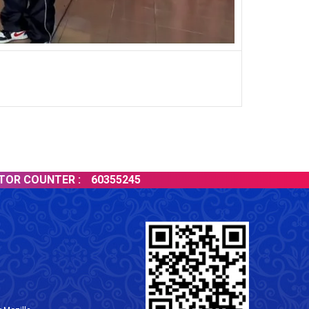
OUNTER :
60355245