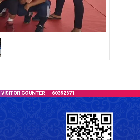
R COUNTER :
60352671