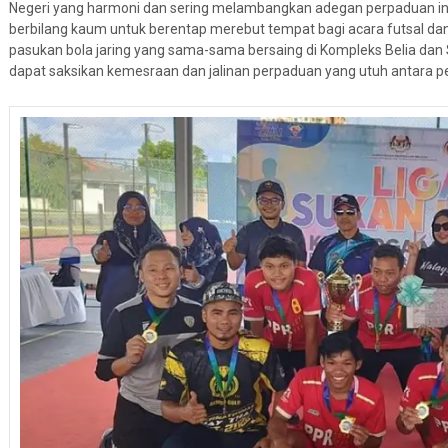
Negeri yang harmoni dan sering melambangkan adegan perpaduan in
berbilang kaum untuk berentap merebut tempat bagi acara futsal dan 
pasukan bola jaring yang sama-sama bersaing di Kompleks Belia dan Su
dapat saksikan kemesraan dan jalinan perpaduan yang utuh antara pe