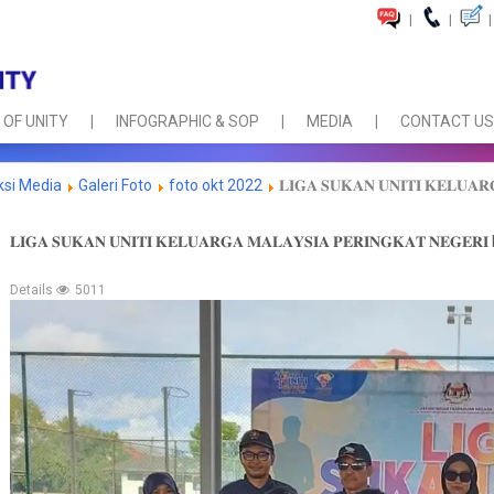
|
|
|
 OF UNITY
INFOGRAPHIC & SOP
MEDIA
CONTACT US
ksi Media
Galeri Foto
foto okt 2022
𝐋𝐈𝐆𝐀 𝐒𝐔𝐊𝐀𝐍 𝐔𝐍𝐈𝐓𝐈 𝐊𝐄𝐋𝐔𝐀
𝐋𝐈𝐆𝐀 𝐒𝐔𝐊𝐀𝐍 𝐔𝐍𝐈𝐓𝐈 𝐊𝐄𝐋𝐔𝐀𝐑𝐆𝐀 𝐌𝐀𝐋𝐀𝐘𝐒𝐈𝐀 𝐏𝐄𝐑𝐈𝐍𝐆𝐊𝐀𝐓 𝐍𝐄𝐆𝐄
Details
5011