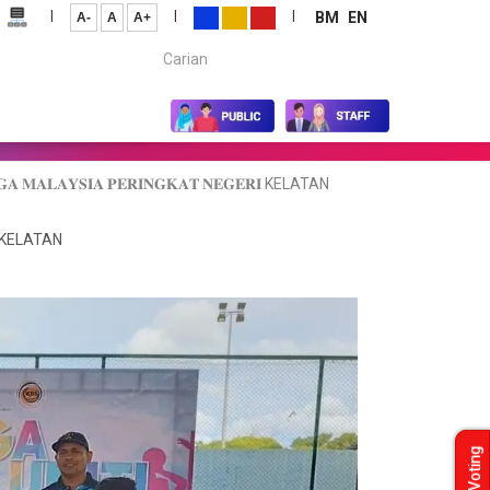
|
|
|
BM
EN
A-
A
A+
Carian...
𝐑𝐆𝐀 𝐌𝐀𝐋𝐀𝐘𝐒𝐈𝐀 𝐏𝐄𝐑𝐈𝐍𝐆𝐊𝐀𝐓 𝐍𝐄𝐆𝐄𝐑𝐈 KELATAN
𝐑𝐈 KELATAN
Voting