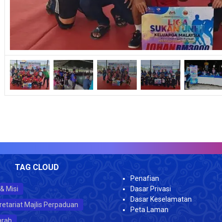
VISITO
TAG CLOUD
Penafian
 & Misi
Dasar Privasi
Dasar Keselamatan
retariat Majlis Perpaduan
Peta Laman
arah