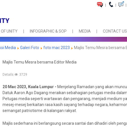
|
|
|
 OF UNITY
INFOGRAPHIC & SOP
MEDIA
CONTACT US
ksi Media
Galeri Foto
foto mac 2023
Majlis Temu Mesra bersama E
Majlis Temu Mesra bersama Editor Media
Details
3729
20 Mac 2023, Kuala Lumpur -
Menjelang Ramadan yang akan muncul b
Datuk Aaron Ago Dagang meraikan sebahagian petugas media dalam M
Petugas media seperti wartawan dan pengarang, menjadi medium y
mesej-mesej berkaitan rasa kasih sayang terhadap negara, keharm
semangat patriotisme di kalangan rakyat.
Majlis sederhana ini berlangsung secara santai dan dihadiri oleh pen