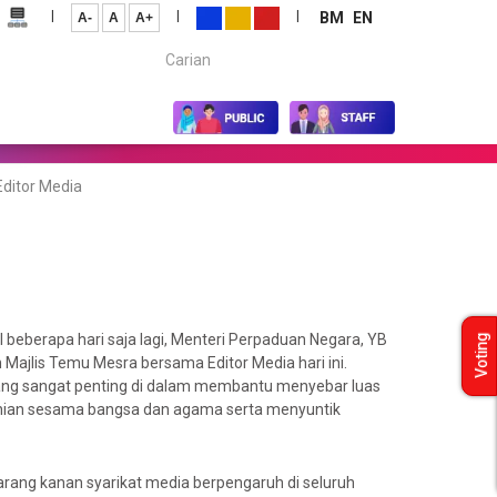
|
|
|
BM
EN
A-
A
A+
Carian...
ditor Media
eberapa hari saja lagi, Menteri Perpaduan Negara, YB
Voting
ajlis Temu Mesra bersama Editor Media hari ini.
ang sangat penting di dalam membantu menyebar luas
onian sesama bangsa dan agama serta menyuntik
garang kanan syarikat media berpengaruh di seluruh