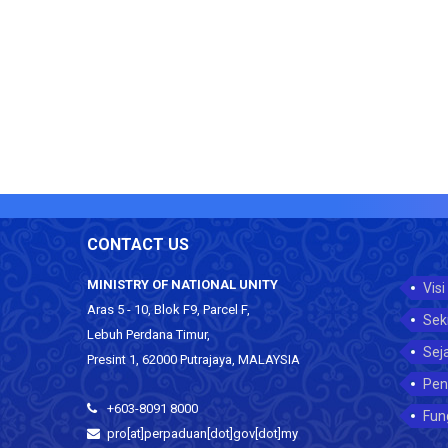
CONTACT US
MINISTRY OF NATIONAL UNITY
Visi
Aras 5 - 10, Blok F9, Parcel F,
Sek
Lebuh Perdana Timur,
Sej
Presint 1, 62000 Putrajaya, MALAYSIA
Pen
+603-8091 8000
Fun
pro[at]perpaduan[dot]gov[dot]my