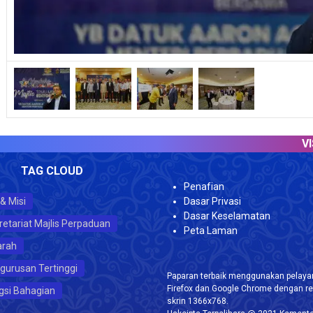
VISITO
TAG CLOUD
Penafian
 & Misi
Dasar Privasi
Dasar Keselamatan
retariat Majlis Perpaduan
Peta Laman
arah
gurusan Tertinggi
Paparan terbaik menggunakan pelayar
Firefox dan Google Chrome dengan re
gsi Bahagian
skrin 1366x768.