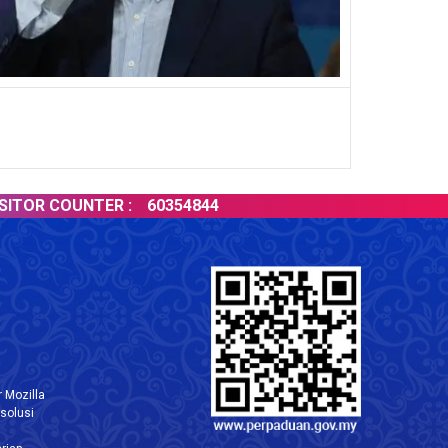
R COUNTER :
60354844
 Mozilla
solusi