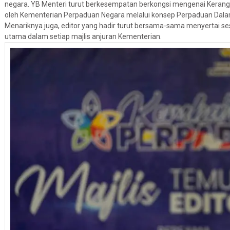
negara. YB Menteri turut berkesempatan berkongsi mengenai Kera
oleh Kementerian Perpaduan Negara melalui konsep Perpaduan Dala
Menariknya juga, editor yang hadir turut bersama-sama menyertai s
utama dalam setiap majlis anjuran Kementerian.