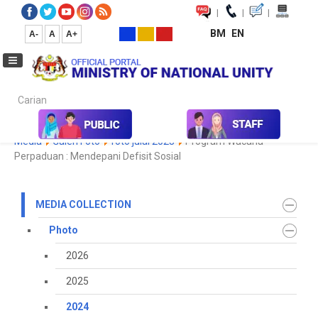
|
|
|
BM
EN
A-
A
A+
Carian...
Home
Media
Media Collection
Photo
2024
Koleksi
Media
Galeri Foto
foto julai 2023
Program Wacana
Perpaduan : Mendepani Defisit Sosial
MEDIA COLLECTION
Photo
2026
2025
2024