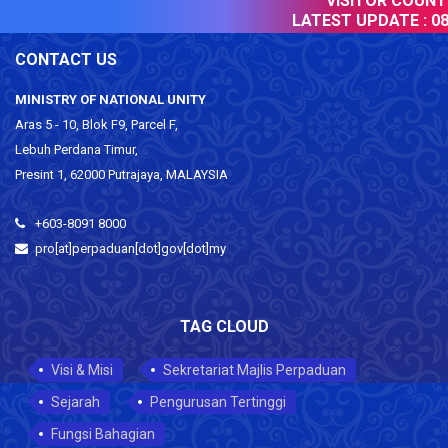
VISITOR COUNTER
LATEST UPDATE :
08 
CONTACT US
MINISTRY OF NATIONAL UNITY
Aras 5 - 10, Blok F9, Parcel F,
Lebuh Perdana Timur,
Presint 1, 62000 Putrajaya, MALAYSIA
+603-8091 8000
pro[at]perpaduan[dot]gov[dot]my
TAG CLOUD
Visi & Misi
Sekretariat Majlis Perpaduan
Sejarah
Pengurusan Tertinggi
Fungsi Bahagian