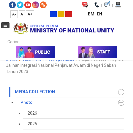
|
|
|
BM
EN
A-
A
A+
Carian...
Home
Media
Media Collection
Photo
2024
Koleksi
Media
Galeri Foto
foto ogos 2023
Majlis Penutup Program
Jalinan Integrasi Nasional Penjawat Awam di Negeri Sabah
Tahun 2023
MEDIA COLLECTION
Photo
2026
2025