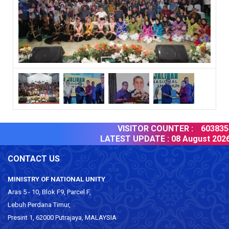
VISITOR COUNTER :
6038354
LATEST UPDATE :
08 August 2026
CONTACT US
MINISTRY OF NATIONAL UNITY
Aras 5 - 10, Blok F9, Parcel F,
Lebuh Perdana Timur,
Presint 1, 62000 Putrajaya, MALAYSIA