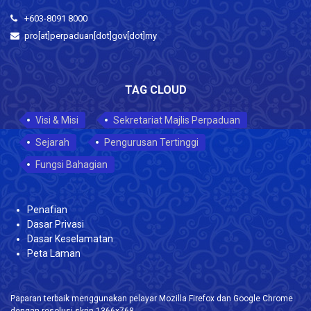
+603-8091 8000
pro[at]perpaduan[dot]gov[dot]my
TAG CLOUD
Visi & Misi
Sekretariat Majlis Perpaduan
Sejarah
Pengurusan Tertinggi
Fungsi Bahagian
Penafian
Dasar Privasi
Dasar Keselamatan
Peta Laman
Paparan terbaik menggunakan pelayar Mozilla Firefox dan Google Chrome
dengan resolusi skrin 1366x768.