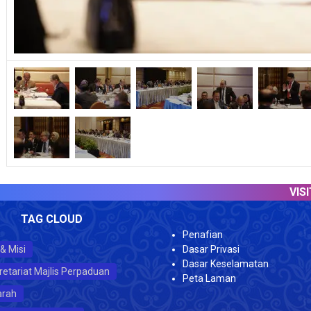
VISITOR 
TAG CLOUD
Penafian
 & Misi
Dasar Privasi
Dasar Keselamatan
retariat Majlis Perpaduan
Peta Laman
arah