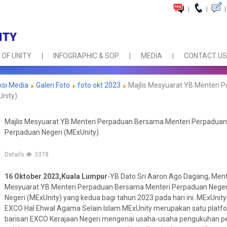
|
|
|
 OF UNITY
INFOGRAPHIC & SOP
MEDIA
CONTACT US
ksi Media
Galeri Foto
foto okt 2023
Majlis Mesyuarat YB Menteri 
nity)
Majlis Mesyuarat YB Menteri Perpaduan Bersama Menteri Perpadua
Perpaduan Negeri (MExUnity)
Details
3378
16 Oktober 2023,Kuala Lumpur
-YB Dato Sri Aaron Ago Dagang, Men
Mesyuarat YB Menteri Perpaduan Bersama Menteri Perpaduan Nege
Negeri (MExUnity) yang kedua bagi tahun 2023 pada hari ini. MExUnit
EXCO Hal Ehwal Agama Selain Islam.MExUnity merupakan satu platf
barisan EXCO Kerajaan Negeri mengenai usaha-usaha
pengukuhan p