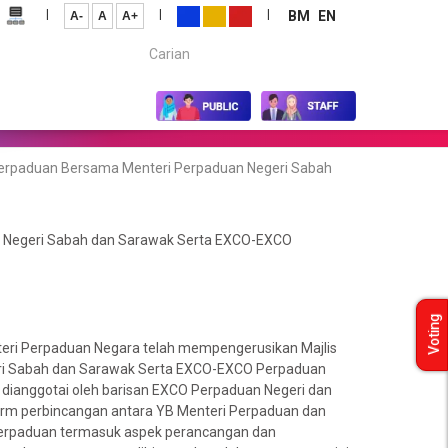
|
|
|
BM
EN
A-
A
A+
Carian...
Perpaduan Bersama Menteri Perpaduan Negeri Sabah
n Negeri Sabah dan Sarawak Serta EXCO-EXCO
Voting
teri Perpaduan Negara telah mempengerusikan Majlis
ri Sabah dan Sarawak Serta EXCO-EXCO Perpaduan
y dianggotai oleh barisan EXCO Perpaduan Negeri dan
orm perbincangan antara YB Menteri Perpaduan dan
erpaduan termasuk aspek perancangan dan