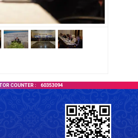
COUNTER :
60353094