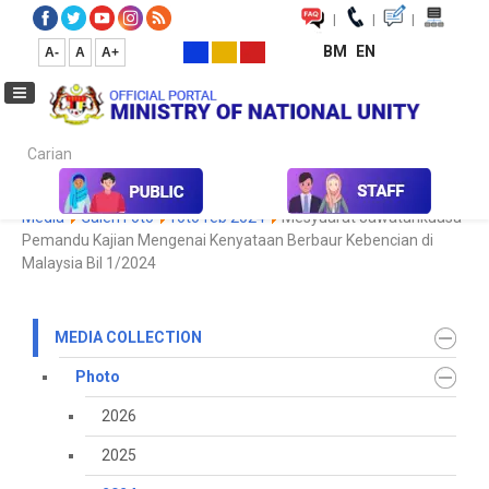
|
|
|
BM
EN
A-
A
A+
Carian...
Home
Media
Media Collection
Photo
2024
Koleksi
Media
Galeri Foto
foto feb 2024
Mesyuarat Jawatankuasa
Pemandu Kajian Mengenai Kenyataan Berbaur Kebencian di
Malaysia Bil 1/2024
MEDIA COLLECTION
Photo
2026
2025