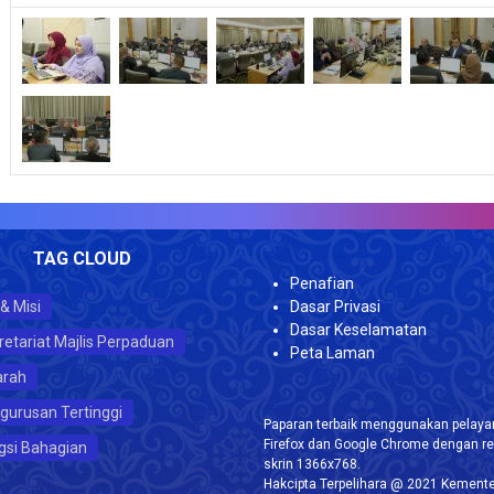
VIS
TAG CLOUD
Penafian
 & Misi
Dasar Privasi
Dasar Keselamatan
retariat Majlis Perpaduan
Peta Laman
arah
gurusan Tertinggi
Paparan terbaik menggunakan pelayar
Firefox dan Google Chrome dengan re
gsi Bahagian
skrin 1366x768.
Hakcipta Terpelihara @ 2021 Kemente