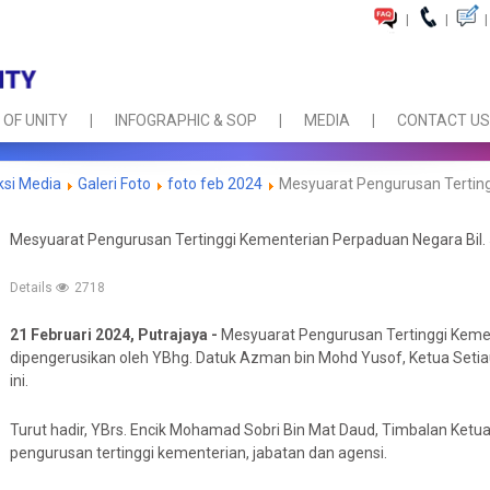
|
|
|
 OF UNITY
INFOGRAPHIC & SOP
MEDIA
CONTACT US
ksi Media
Galeri Foto
foto feb 2024
Mesyuarat Pengurusan Terting
Mesyuarat Pengurusan Tertinggi Kementerian Perpaduan Negara Bil.
Details
2718
21 Februari 2024, Putrajaya -
Mesyuarat Pengurusan Tertinggi Kement
dipengerusikan oleh YBhg. Datuk Azman bin Mohd Yusof, Ketua Setia
ini.
Turut hadir, YBrs. Encik Mohamad Sobri Bin Mat Daud, Timbalan Ket
pengurusan tertinggi kementerian, jabatan dan agensi.