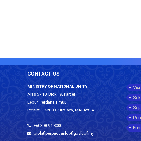
CONTACT US
MINISTRY OF NATIONAL UNITY
Visi
Aras 5 - 10, Blok F9, Parcel F,
Sek
Lebuh Perdana Timur,
Sej
Presint 1, 62000 Putrajaya, MALAYSIA
Pen
+603-8091 8000
Fun
pro[at]perpaduan[dot]gov[dot]my