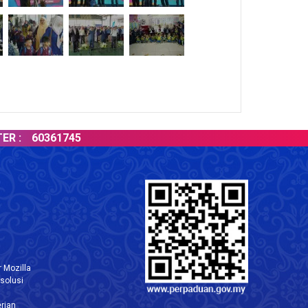
60361745
LAT
 Mozilla
solusi
rian