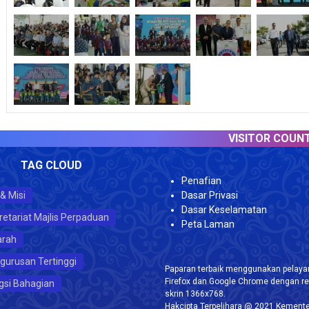
VISITOR COUNTER :
TAG CLOUD
Penafian
 & Misi
Dasar Privasi
Dasar Keselamatan
retariat Majlis Perpaduan
Peta Laman
arah
gurusan Tertinggi
Paparan terbaik menggunakan pelayar
Firefox dan Google Chrome dengan re
gsi Bahagian
skrin 1366x768.
Hakcipta Terpelihara @ 2021 Kemente