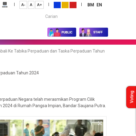
|
|
|
BM
EN
A-
A
A+
Carian...
bali Ke Tabika Perpaduan dan Taska Perpaduan Tahun
erpaduan Tahun 2024
Voting
erpaduan Negara telah merasmikan Program Cilik
 2024 di Rumah Pangsa Impian, Bandar Saujana Putra.