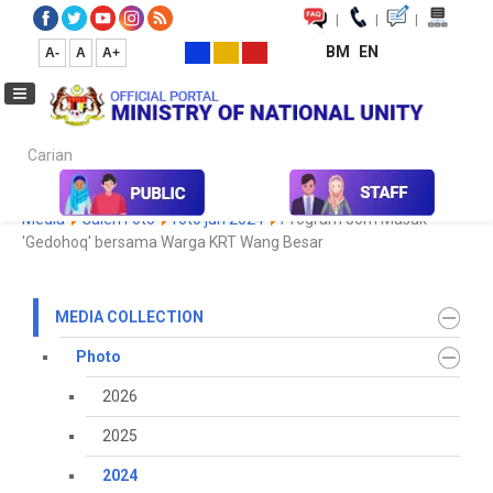
|
|
|
BM
EN
A-
A
A+
Carian...
Home
Media
Media Collection
Photo
2024
Koleksi
Media
Galeri Foto
foto jun 2024
Program Jom Masuk
'Gedohoq' bersama Warga KRT Wang Besar
MEDIA COLLECTION
Photo
2026
2025
2024