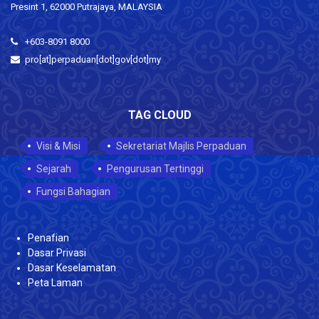
Presint 1, 62000 Putrajaya, MALAYSIA
+603-8091 8000
pro[at]perpaduan[dot]gov[dot]my
TAG CLOUD
Visi & Misi
Sekretariat Majlis Perpaduan
Sejarah
Pengurusan Tertinggi
Fungsi Bahagian
Penafian
Dasar Privasi
Dasar Keselamatan
Peta Laman