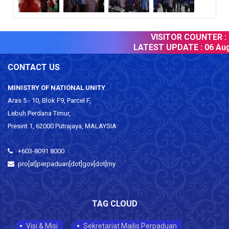
VISITOR COUNTER :
LATEST UPDATE :
06 Augu
CONTACT US
MINISTRY OF NATIONAL UNITY
Aras 5 - 10, Blok F9, Parcel F,
Lebuh Perdana Timur,
Presint 1, 62000 Putrajaya, MALAYSIA
+603-8091 8000
pro[at]perpaduan[dot]gov[dot]my
TAG CLOUD
Visi & Misi
Sekretariat Majlis Perpaduan