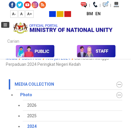
|
|
|
BM
EN
A-
A
A+
Carian...
Home
Media
Media Collection
Photo
2024
Koleksi
Media
Galeri Foto
foto jun 2024
Sambutan Minggu
Perpaduan 2024 Peringkat Negeri Kedah
MEDIA COLLECTION
Photo
2026
2025
2024