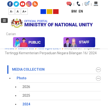
|
|
|
BM
EN
A-
A
A+
Carian...
Home
Media
Media Collection
Photo
2024
Koleksi
Media
Galeri Foto
foto ogos 2024
Mesyuarat Pengurusan
Tertinggi Kementerian Perpaduan Negara Bilangan 16/ 2024
MEDIA COLLECTION
Photo
2026
2025
2024