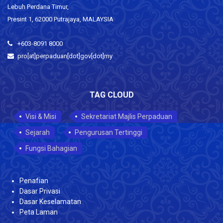
Lebuh Perdana Timur,
Presint 1, 62000 Putrajaya, MALAYSIA
+603-8091 8000
pro[at]perpaduan[dot]gov[dot]my
TAG CLOUD
Visi & Misi
Sekretariat Majlis Perpaduan
Sejarah
Pengurusan Tertinggi
Fungsi Bahagian
Penafian
Dasar Privasi
Dasar Keselamatan
Peta Laman