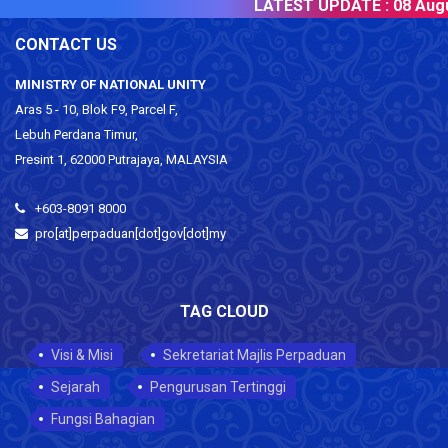
LATEST UPDATE :
08 Augu
CONTACT US
MINISTRY OF NATIONAL UNITY
Aras 5 - 10, Blok F9, Parcel F,
Lebuh Perdana Timur,
Presint 1, 62000 Putrajaya, MALAYSIA
+603-8091 8000
pro[at]perpaduan[dot]gov[dot]my
TAG CLOUD
Visi & Misi
Sekretariat Majlis Perpaduan
Sejarah
Pengurusan Tertinggi
Fungsi Bahagian