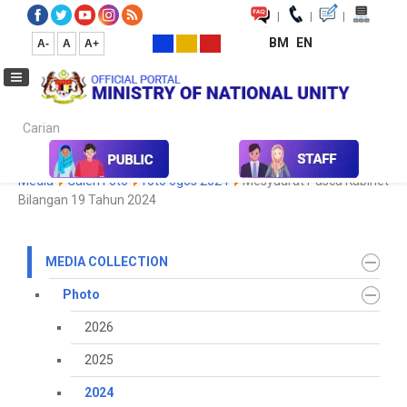
|
|
|
BM
EN
A-
A
A+
Carian...
Home
Media
Media Collection
Photo
2024
Koleksi
Media
Galeri Foto
foto ogos 2024
Mesyuarat Pasca Kabinet
Bilangan 19 Tahun 2024
MEDIA COLLECTION
Photo
2026
2025
2024