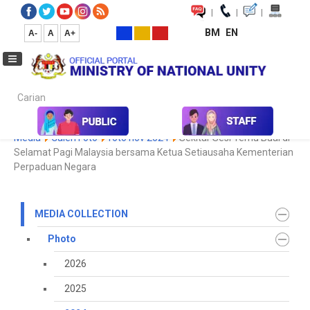
|
|
|
BM
EN
A-
A
A+
Carian...
Home
Media
Media Collection
Photo
2024
Koleksi
Media
Galeri Foto
foto nov 2024
Sekitar Sesi Temu Bual di
Selamat Pagi Malaysia bersama Ketua Setiausaha Kementerian
Perpaduan Negara
MEDIA COLLECTION
Photo
2026
2025