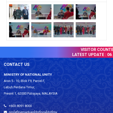
VISITOR COUNTER
LATEST UPDATE :
06 
CONTACT US
MINISTRY OF NATIONAL UNITY
Aras 5 - 10, Blok F9, Parcel F,
Lebuh Perdana Timur,
Presint 1, 62000 Putrajaya, MALAYSIA
+603-8091 8000
pro[at]perpaduan[dot]gov[dot]my