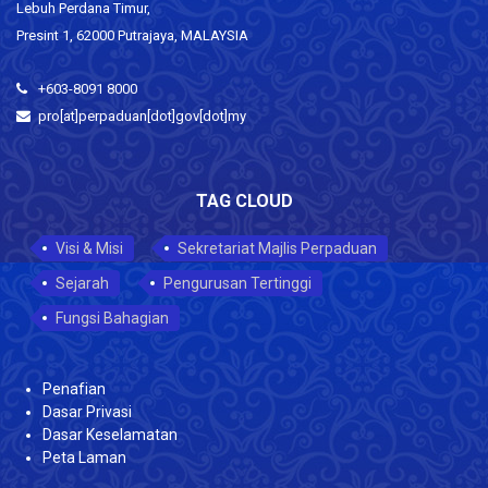
Lebuh Perdana Timur,
Presint 1, 62000 Putrajaya, MALAYSIA
+603-8091 8000
pro[at]perpaduan[dot]gov[dot]my
TAG CLOUD
Visi & Misi
Sekretariat Majlis Perpaduan
Sejarah
Pengurusan Tertinggi
Fungsi Bahagian
Penafian
Dasar Privasi
Dasar Keselamatan
Peta Laman