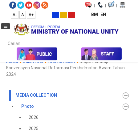
|
|
|
BM
EN
A-
A
A+
Carian...
Home
Media
Media Collection
Photo
2024
Koleksi
Media
Galeri Foto
foto nov 2024
Majlis Penutup
Konvensyen Nasional Reformasi Perkhidmatan Awam Tahun
2024
MEDIA COLLECTION
Photo
2026
2025