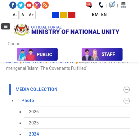
|
|
|
BM
EN
A-
A
A+
Carian...
Home
Media
Media Collection
Photo
2024
Koleksi
Media
Galeri Foto
foto jan 2025
Majlis Syarahan Perdana
mengenai ‘Islam: The Covenants Fulfilled'
MEDIA COLLECTION
Photo
2026
2025
2024