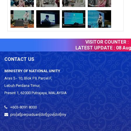
VISITOR COUNTER :
LATEST UPDATE :
08 Augu
CONTACT US
MINISTRY OF NATIONAL UNITY
Aras 5 - 10, Blok F9, Parcel F,
Lebuh Perdana Timur,
Presint 1, 62000 Putrajaya, MALAYSIA
+603-8091 8000
pro[at]perpaduan[dot]gov[dot]my