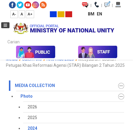
|
|
|
BM
EN
A-
A
A+
Carian...
Home
Media
Media Collection
Photo
2024
Koleksi
Media
Galeri Foto
foto mac 2025
Mesyuarat Pasukan
Petugas Khas Reformasi Agensi (STAR) Bilangan 2 Tahun 2025
MEDIA COLLECTION
Photo
2026
2025
2024