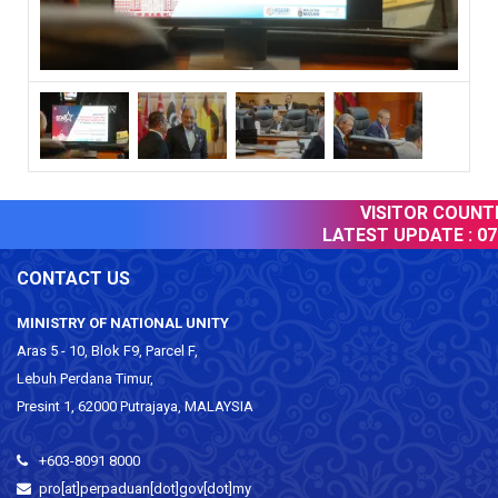
VISITOR COUNTER
LATEST UPDATE :
07 
CONTACT US
MINISTRY OF NATIONAL UNITY
Aras 5 - 10, Blok F9, Parcel F,
Lebuh Perdana Timur,
Presint 1, 62000 Putrajaya, MALAYSIA
+603-8091 8000
pro[at]perpaduan[dot]gov[dot]my