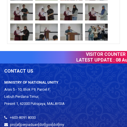
VISITOR COUNTER :
LATEST UPDATE :
08 Au
CONTACT US
MINISTRY OF NATIONAL UNITY
Aras 5 - 10, Blok F9, Parcel F,
Lebuh Perdana Timur,
Presint 1, 62000 Putrajaya, MALAYSIA
+603-8091 8000
pro[at]perpaduan[dot]gov[dot]my