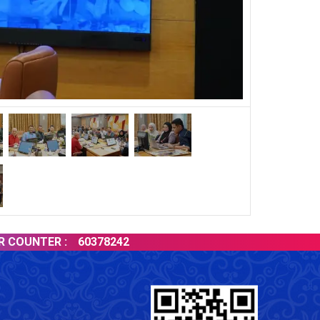
NTER :
60378242