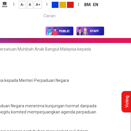
|
|
|
BM
EN
A-
A
A+
Carian...
ersatuan Muhibah Anak Bangsa Malaysia kepada
ia kepada Menteri Perpaduan Negara
Voting
paduan Negara menerima kunjungan hormat daripada
 begitu komited memperjuangkan agenda perpaduan