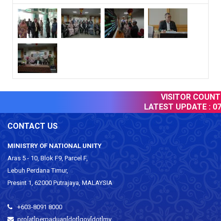
VISITOR COUNTER
LATEST UPDATE :
07 
CONTACT US
MINISTRY OF NATIONAL UNITY
Aras 5 - 10, Blok F9, Parcel F,
Lebuh Perdana Timur,
Presint 1, 62000 Putrajaya, MALAYSIA
+603-8091 8000
pro[at]perpaduan[dot]gov[dot]my