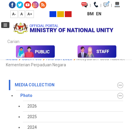
|
|
|
BM
EN
A-
A
A+
Carian...
Home
Media
Media Collection
Photo
2023
Koleksi
Media
Galeri Foto
foto Jan 2023
Mesyuarat Pasca-Kabinet
Kementerian Perpaduan Negara
MEDIA COLLECTION
Photo
2026
2025
2024