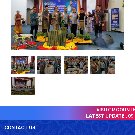
VISITOR COUNTER
LATEST UPDATE :
09 
CONTACT US