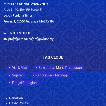
MINISTRY OF NATIONAL UNITY
Aras 5 - 10, Blok F9, Parcel F,
Lebuh Perdana Timur,
Presint 1, 62000 Putrajaya, MALAYSIA
+603-8091 8000
pro[at]perpaduan[dot]gov[dot]my
TAG CLOUD
Visi & Misi
Sekretariat Majlis Perpaduan
Sejarah
Pengurusan Tertinggi
Fungsi Bahagian
Penafian
Dasar Privasi