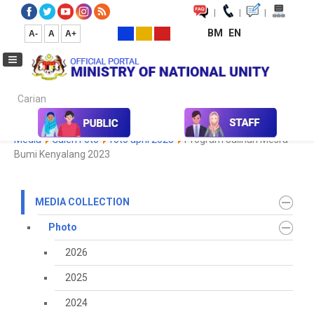
|
|
|
BM
EN
A-
A
A+
Carian...
Home
Media
Media Collection
Photo
2023
Koleksi
Media
Galeri Foto
foto april 2023
Program Jalinan Mesra
Bumi Kenyalang 2023
MEDIA COLLECTION
Photo
2026
2025
2024