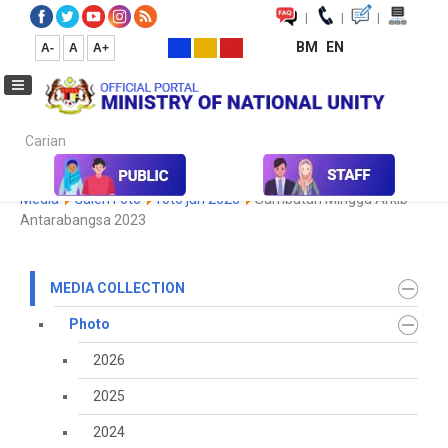
|
|
|
BM
EN
A-
A
A+
Carian...
Home
Media
Media Collection
Photo
2023
Koleksi
Media
Galeri Foto
foto jun 2023
Sambutan Minggu Arkib
Antarabangsa 2023
MEDIA COLLECTION
Photo
2026
2025
2024