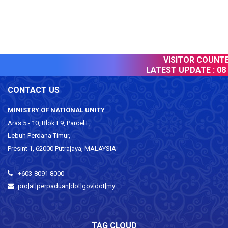
VISITOR COUNTER
LATEST UPDATE :
08 
CONTACT US
MINISTRY OF NATIONAL UNITY
Aras 5 - 10, Blok F9, Parcel F,
Lebuh Perdana Timur,
Presint 1, 62000 Putrajaya, MALAYSIA
+603-8091 8000
pro[at]perpaduan[dot]gov[dot]my
TAG CLOUD