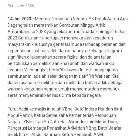
Details
3986
14 Jun 2023
–Menteri Perpaduan Negara, YB Datuk Aaron Ago
Dagang telah merasmikan Sambutan Minggu Arkib
Antarabangsa 2023 yang telah bermula pada 9 hingga 16 Jun
2023.Sambutan ini bertujuan meningkatkan kesedaran
masyarakat khususnya generasi muda terhadap peranan dan
kepentingan institusi arkib dan bahannya. Pelbagai program
signifikan dilaksanakan secara fizikal dan dalam talian
berfokuskan pemeliharaan khazanah dan warisan arkib
sedunia.Mengangkat tema ‘Archives United’,
penganjuran
sambutan ini adalah selari dengan inisiatif ‘Ini Warisan Kita’
dalam usaha memelihara dan melestari bahan arkib sebagai
warisan khazanah negara untuk menyemai dan memupuk
serta menyemarakkan rasa cinta kepada negara.
Turut hadir ke majlis ini ialah YBhg. Dato’ Indera Noridah binti
Abdul Rahim, Ketua Setiausaha Kementerian Perpaduan
Negara, YBhg. Tan Sri Dato’ Haji Alimuddin bin Mohd. Dom,
Pengerusi Lembaga Penasihat ANM dan YBhg. Dato’ Jaafar
Sidek bin Hj. Abdul Rahman, Ketua Pengarah ANM.