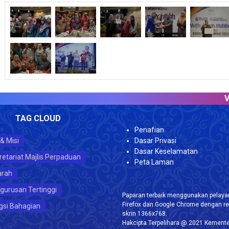
VISI
TAG CLOUD
Penafian
 & Misi
Dasar Privasi
Dasar Keselamatan
retariat Majlis Perpaduan
Peta Laman
arah
gurusan Tertinggi
Paparan terbaik menggunakan pelayar
Firefox dan Google Chrome dengan re
gsi Bahagian
skrin 1366x768.
Hakcipta Terpelihara @ 2021 Kemente