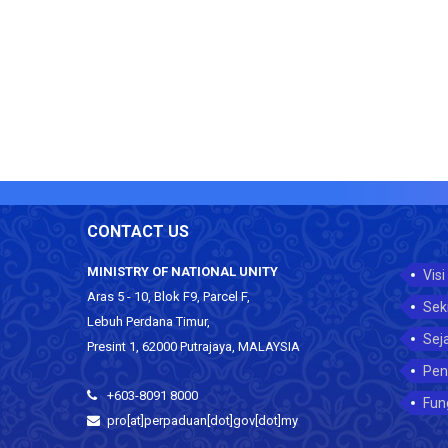
CONTACT US
MINISTRY OF NATIONAL UNITY
Visi
Aras 5 - 10, Blok F9, Parcel F,
Sek
Lebuh Perdana Timur,
Sej
Presint 1, 62000 Putrajaya, MALAYSIA
Pen
+603-8091 8000
Fun
pro[at]perpaduan[dot]gov[dot]my