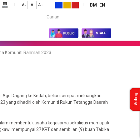
|
|
|
BM
EN
A-
A
A+
Carian...
ama Komuniti Rahmah 2023
Voting
n Ago Dagang ke Kedah, beliau sempat meluangkan
3 yang dihadiri oleh Komuniti Rukun Tetangga Daerah
dalam membentuk usaha kerjasama sekaligus memupuk
ngkawi mempunyai 27 KRT dan sembilan (9) buah Tabika