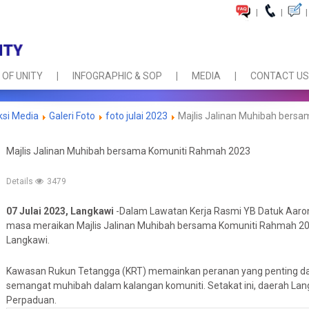
|
|
|
 OF UNITY
INFOGRAPHIC & SOP
MEDIA
CONTACT US
ksi Media
Galeri Foto
foto julai 2023
Majlis Jalinan Muhibah bers
Majlis Jalinan Muhibah bersama Komuniti Rahmah 2023
Details
3479
07 Julai 2023, Langkawi
-Dalam Lawatan Kerja Rasmi YB Datuk Aaro
masa meraikan Majlis Jalinan Muhibah bersama Komuniti Rahmah 202
Langkawi.
Kawasan Rukun Tetangga (KRT) memainkan peranan yang penting 
semangat muhibah dalam kalangan komuniti. Setakat ini, daerah La
Perpaduan.