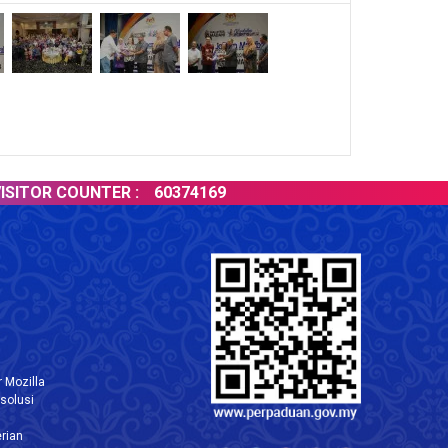
TOR COUNTER :
60374169
 Mozilla
solusi
rian