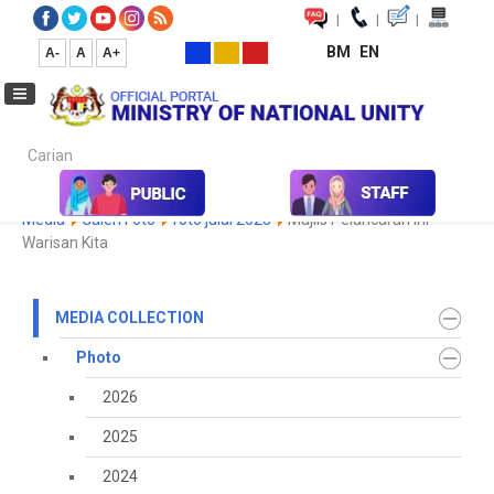
|
|
|
BM
EN
A-
A
A+
Carian...
Home
Media
Media Collection
Photo
2023
Koleksi
Media
Galeri Foto
foto julai 2023
Majlis Pelancaran Ini
Warisan Kita
MEDIA COLLECTION
Photo
2026
2025
2024