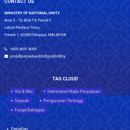
CONTACT US
MINISTRY OF NATIONAL UNITY
Aras 5 - 10, Blok F9, Parcel F,
Lebuh Perdana Timur,
Presint 1, 62000 Putrajaya, MALAYSIA
+603-8091 8000
pro[at]perpaduan[dot]gov[dot]my
TAG CLOUD
Visi & Misi
Sekretariat Majlis Perpaduan
Sejarah
Pengurusan Tertinggi
Fungsi Bahagian
Penafian