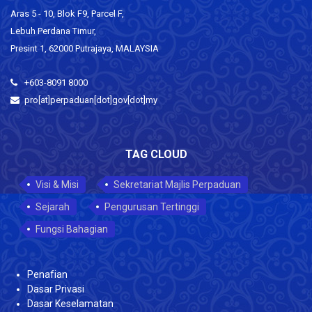
Aras 5 - 10, Blok F9, Parcel F,
Lebuh Perdana Timur,
Presint 1, 62000 Putrajaya, MALAYSIA
+603-8091 8000
pro[at]perpaduan[dot]gov[dot]my
TAG CLOUD
Visi & Misi
Sekretariat Majlis Perpaduan
Sejarah
Pengurusan Tertinggi
Fungsi Bahagian
Penafian
Dasar Privasi
Dasar Keselamatan