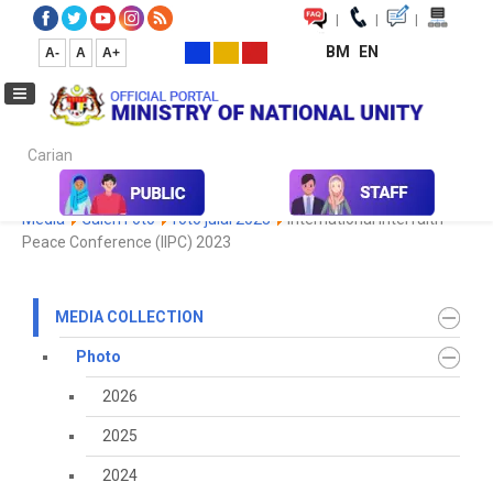
|
|
|
BM
EN
A-
A
A+
Carian...
Home
Media
Media Collection
Photo
2023
Koleksi
Media
Galeri Foto
foto julai 2023
International Interfaith
Peace Conference (IIPC) 2023
MEDIA COLLECTION
Photo
2026
2025
2024