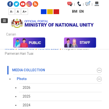
|
|
|
BM
EN
A-
A
A+
Carian...
Home
Media
Media Collection
Photo
2023
Koleksi
Media
Galeri Foto
foto okt 2023
Program Warisan -
Pameran Hari Tuai
MEDIA COLLECTION
Photo
2026
2025
2024