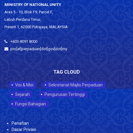
MINISTRY OF NATIONAL UNITY
Aras 5 - 10, Blok F9, Parcel F,
Lebuh Perdana Timur,
Presint 1, 62000 Putrajaya, MALAYSIA
+603-8091 8000
pro[at]perpaduan[dot]gov[dot]my
TAG CLOUD
Visi & Misi
Sekretariat Majlis Perpaduan
Sejarah
Pengurusan Tertinggi
Fungsi Bahagian
Penafian
Dasar Privasi