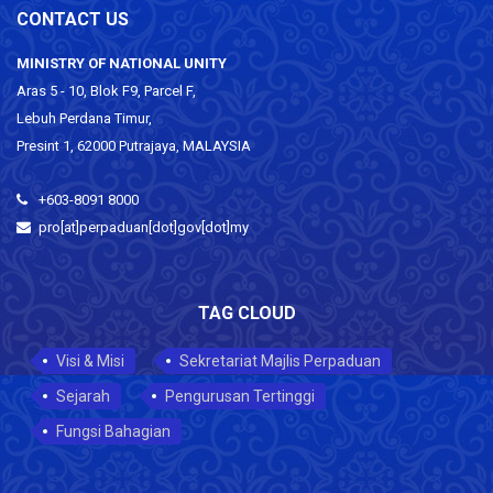
CONTACT US
MINISTRY OF NATIONAL UNITY
Aras 5 - 10, Blok F9, Parcel F,
Lebuh Perdana Timur,
Presint 1, 62000 Putrajaya, MALAYSIA
+603-8091 8000
pro[at]perpaduan[dot]gov[dot]my
TAG CLOUD
Visi & Misi
Sekretariat Majlis Perpaduan
Sejarah
Pengurusan Tertinggi
Fungsi Bahagian