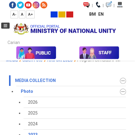
|
|
|
BM
EN
A-
A
A+
Carian...
Home
Media
Media Collection
Photo
2023
Koleksi
Media
Galeri Foto
foto okt 2023
Program Simulasi IPIM
MEDIA COLLECTION
Photo
2026
2025
2024
2023