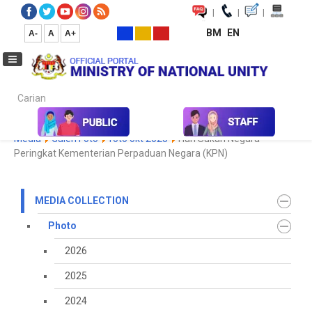
|
|
|
BM
EN
A-
A
A+
Carian...
Home
Media
Media Collection
Photo
2023
Koleksi
Media
Galeri Foto
foto okt 2023
Hari Sukan Negara
Peringkat Kementerian Perpaduan Negara (KPN)
MEDIA COLLECTION
Photo
2026
2025
2024