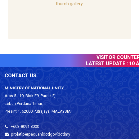
thumb gallery.
VISITOR COUNTER 
LATEST UPDATE :
10 A
CONTACT US
MINISTRY OF NATIONAL UNITY
Aras 5 - 10, Blok F9, Parcel F,
Lebuh Perdana Timur,
Presint 1, 62000 Putrajaya, MALAYSIA
+603-8091 8000
pro[at]perpaduan[dot]gov[dot]my