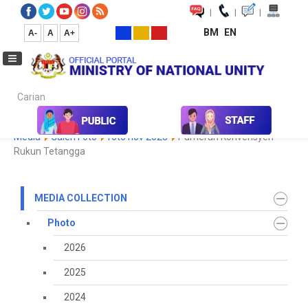
|
|
|
BM
EN
A-
A
A+
Carian...
Home
Media
Media Collection
Photo
2023
Koleksi
Media
Galeri Foto
foto nov 2023
Pameran Konvensyen
Rukun Tetangga
MEDIA COLLECTION
Photo
2026
2025
2024