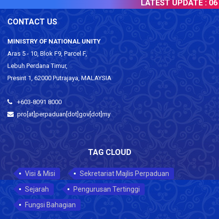
LATEST UPDATE :
06 
CONTACT US
MINISTRY OF NATIONAL UNITY
Aras 5 - 10, Blok F9, Parcel F,
Lebuh Perdana Timur,
Presint 1, 62000 Putrajaya, MALAYSIA
+603-8091 8000
pro[at]perpaduan[dot]gov[dot]my
TAG CLOUD
Visi & Misi
Sekretariat Majlis Perpaduan
Sejarah
Pengurusan Tertinggi
Fungsi Bahagian