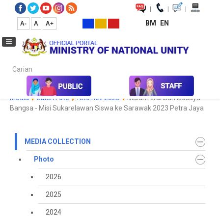
|
|
|
BM
EN
A-
A
A+
Carian...
Home
Media
Media Collection
Photo
2023
Koleksi
Media
Galeri Foto
foto nov 2023
Malam Warisan Budaya
Bangsa - Misi Sukarelawan Siswa ke Sarawak 2023 Petra Jaya
MEDIA COLLECTION
Photo
2026
2025
2024