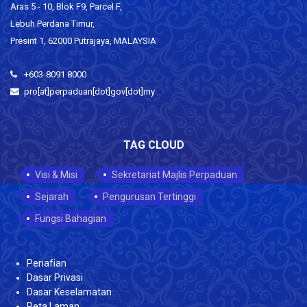
Aras 5 - 10, Blok F9, Parcel F,
Lebuh Perdana Timur,
Presint 1, 62000 Putrajaya, MALAYSIA
+603-8091 8000
pro[at]perpaduan[dot]gov[dot]my
TAG CLOUD
Visi & Misi
Sekretariat Majlis Perpaduan
Sejarah
Pengurusan Tertinggi
Fungsi Bahagian
Penafian
Dasar Privasi
Dasar Keselamatan
Peta Laman