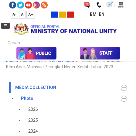
|
|
|
BM
EN
A-
A
A+
Carian...
Home
Media
Media Collection
Photo
2023
Koleksi
Media
Galeri Foto
foto nov 2023
Perasmian Penutupan
Kem Anak Malaysia Peringkat Negeri Kedah Tahun 2023
MEDIA COLLECTION
Photo
2026
2025
2024