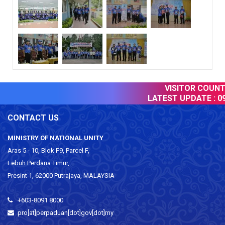
VISITOR COUNTE
LATEST UPDATE :
09 
CONTACT US
MINISTRY OF NATIONAL UNITY
Aras 5 - 10, Blok F9, Parcel F,
Lebuh Perdana Timur,
Presint 1, 62000 Putrajaya, MALAYSIA
+603-8091 8000
pro[at]perpaduan[dot]gov[dot]my